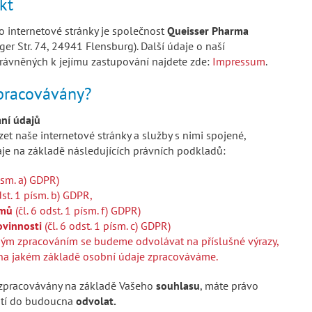
kt
o internetové stránky je společnost
Queisser Pharma
ger Str. 74, 24941 Flensburg). Další údaje o naší
rávněných k jejímu zastupování najdete zde:
Impressum
.
zpracovávány?
ní údajů
 naše internetové stránky a služby s nimi spojené,
e na základě následujících právních podkladů:
písm. a) GDPR)
dst. 1 písm. b) GDPR,
jmů
(čl. 6 odst. 1 písm. f) GDPR)
ovinnosti
(čl. 6 odst. 1 písm. c) GDPR)
šným zpracováním se budeme odvolávat na příslušné výrazy,
, na jakém základě osobní údaje zpracováváme.
 zpracovávány na základě Vašeho
souhlasu
, máte právo
stí do budoucna
odvolat.