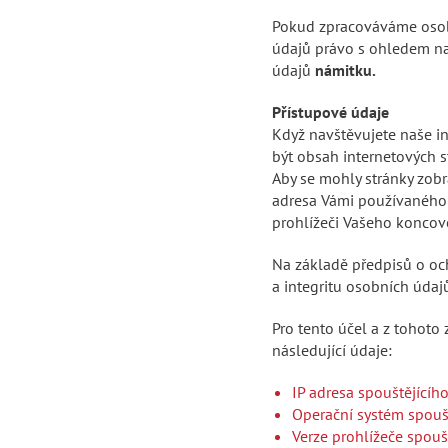
Pokud zpracováváme osob
údajů právo s ohledem n
údajů
námitku.
Přístupové údaje
Když navštěvujete naše in
být obsah internetových 
Aby se mohly stránky zobr
adresa Vámi používaného k
prohlížeči Vašeho koncov
Na základě předpisů o och
a integritu osobních údaj
Pro tento účel a z tohoto
následující údaje:
IP adresa spouštějícíh
Operační systém spouš
Verze prohlížeče spouš