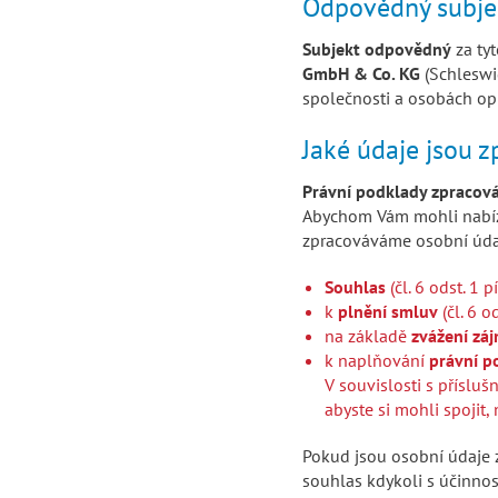
Odpovědný subje
Subjekt odpovědný
za tyt
GmbH & Co. KG
(Schleswi
společnosti a osobách op
Jaké údaje jsou 
Právní podklady zpracová
Abychom Vám mohli nabízet
zpracováváme osobní údaj
Souhlas
(čl. 6 odst. 1 
k
plnění smluv
(čl. 6 o
na základě
zvážení zá
k naplňování
právní p
V souvislosti s příslu
abyste si mohli spojit
Pokud jsou osobní údaje
souhlas kdykoli s účinno