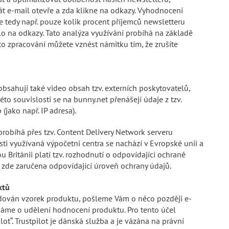
t e-mail otevře a zda klikne na odkazy. Vyhodnocení
 tedy např. pouze kolik procent příjemců newsletteru
lo na odkazy. Tato analýza využívání probíhá na základě
to zpracování můžete vznést námitku tím, že zrušíte
obsahují také video obsah tzv. externích poskytovatelů,
této souvislosti se na bunny.net přenášejí údaje z tzv.
jako např. IP adresa).
robíhá přes tzv. Content Delivery Network serveru
sti využívaná výpočetní centra se nachází v Evropské unii a
ou Británii platí tzv. rozhodnutí o odpovídající ochraně
 zde zaručena odpovídající úroveň ochrany údajů.
ktů
dován vzorek produktu, pošleme Vám o něco později e-
dáme o udělení hodnocení produktu. Pro tento účel
ot“. Trustpilot je dánská služba a je vázána na právní