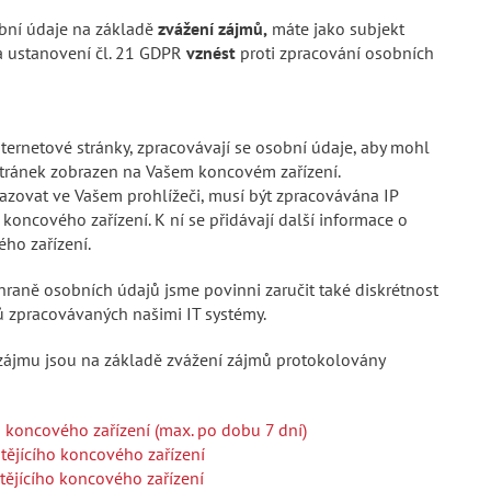
ní údaje na základě
zvážení zájmů,
máte jako subjekt
a ustanovení čl. 21 GDPR
vznést
proti zpracování osobních
ternetové stránky, zpracovávají se osobní údaje, aby mohl
stránek zobrazen na Vašem koncovém zařízení.
azovat ve Vašem prohlížeči, musí být zpracovávána IP
oncového zařízení. K ní se přidávají další informace o
ého zařízení.
raně osobních údajů jsme povinni zaručit také diskrétnost
ů zpracovávaných našimi IT systémy.
 zájmu jsou na základě zvážení zájmů protokolovány
o koncového zařízení (max. po dobu 7 dní)
tějícího koncového zařízení
tějícího koncového zařízení