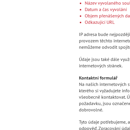
Název vyvolaného sou
Datum a čas vyvolání
Objem přenášených da
Odkazující URL
IP adresa bude nejpozději
provozem těchto interneto
nemůžeme odvodit spojito
Údaje jsou také dále využ
internetových stránek.
Kontaktní formulář
Na našich internetových s
kterého si vyžadujete i
všeobecně kontaktovat. Ú
požadavku, jsou označené 
dobrovolné.
Tyto údaje potřebujeme, 
odpověď. Zpracování údaj