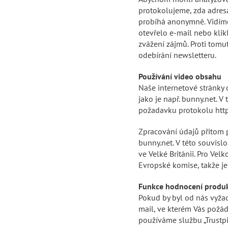
protokolujeme, zda adresá
probíhá anonymně. Vidíme
otevřelo e-mail nebo klik
zvážení zájmů. Proti tomu
odebírání newsletteru.
Používání video obsahu
Naše internetové stránky 
jako je např. bunny.net. V 
požadavku protokolu http (
Zpracování údajů přitom p
bunny.net. V této souvislo
ve Velké Británii. Pro Velk
Evropské komise, takže je
Funkce hodnocení produ
Pokud by byl od nás vyža
mail, ve kterém Vás požá
používáme službu „Trustpil