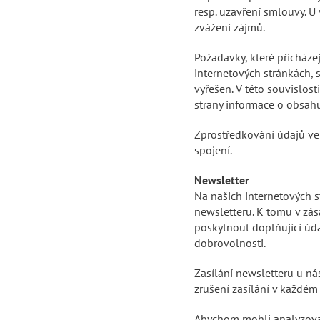
resp. uzavření smlouvy. 
zvážení zájmů.
Požadavky, které přicháze
internetových stránkách, 
vyřešen. V této souvislost
strany informace o obsahu 
Zprostředkování údajů ve 
spojení.
Newsletter
Na našich internetových s
newsletteru. K tomu v zá
poskytnout doplňující údaj
dobrovolnosti.
Zasílání newsletteru u ná
zrušení zasílání v každém
Abychom mohli analyzovat