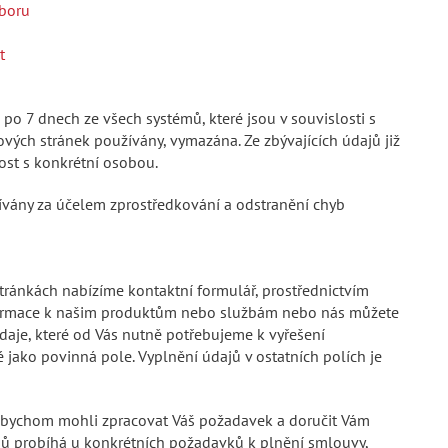
boru
t
 po 7 dnech ze všech systémů, které jsou v souvislosti s
vých stránek používány, vymazána. Ze zbývajících údajů již
st s konkrétní osobou.
ívány za účelem zprostředkování a odstranění chyb
tránkách nabízíme kontaktní formulář, prostřednictvím
nformace k našim produktům nebo službám nebo nás můžete
daje, které od Vás nutně potřebujeme k vyřešení
jako povinná pole. Vyplnění údajů v ostatních polích je
abychom mohli zpracovat Váš požadavek a doručit Vám
ů probíhá u konkrétních požadavků k plnění smlouvy,