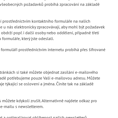
U všeobecných požadavků probíhá zpracování na základě
jí prostřednictvím kontaktního formuláře na našich
se u nás elektronicky zpracovávají, aby mohl být požadavek
i obdrží popř. i další osoby nebo oddělení, případně třetí
formuláře, který jste odeslali.
formuláři prostřednictvím internetu probíhá přes šifrované
tránkách si také můžete objednat zasílání e-mailového
sadě potřebujeme pouze Vaši e-mailovou adresu. Můžete
e týkající se oslovení a jména. Činíte tak na základě
s můžete kdykoli zrušit. Alternativně najdete odkaz pro
 e-mailu s newsletterem.
 a optimalizovat oblíbenost našich newsletterů,