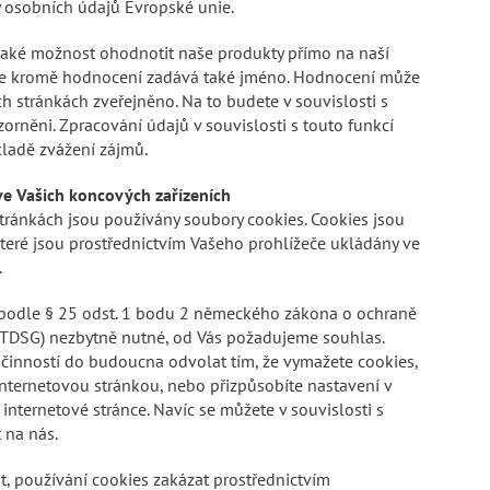
y osobních údajů Evropské unie.
také možnost ohodnotit naše produkty přímo na naší
 se kromě hodnocení zadává také jméno. Hodnocení může
ch stránkách zveřejněno. Na to budete v souvislosti s
něni. Zpracování údajů v souvislosti s touto funkcí
ladě zvážení zájmů.
ve Vašich koncových zařízeních
tránkách jsou používány soubory cookies. Cookies jsou
teré jsou prostřednictvím Vašeho prohlížeče ukládány ve
.
u podle § 25 odst. 1 bodu 2 německého zákona o ochraně
TTDSG) nezbytně nutné, od Vás požadujeme souhlas.
činností do budoucna odvolat tím, že vymažete cookies,
 internetovou stránkou, nebo přizpůsobíte nastavení v
internetové stránce. Navíc se můžete v souvislosti s
 na nás.
 používání cookies zakázat prostřednictvím